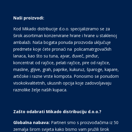
Naši proizvodi:
Kod Mikado distribucije d.o.o. specijaliziramo se za
širok asortiman konzervirane hrane i hrane u staklenoj
ambalaži. Naša bogata ponuda proizvoda uključuje
predmete koje ćete pronaći na policamatrgovačkih
lanaca, kao što su tuna, ajvar, đuveč, pinđur,
koncentrat od rajčice, pelati rajčice, pire od rajčice,
masline, gljive, grah, paprike, kukuruz, šparoge, kapare,
artičoke i razne vrste kompota. Ponosimo se ponudom
visokokvalitetnih, ukusnih opcija koje zadovoljavaju
raznolike želje naših kupaca.
Zašto odabrati Mikado distribuciju d.o.o.?
Globalna nabava:
Partneri smo s proizvođačima iz 50
zemalja širom svijeta kako bismo vam pružili širok