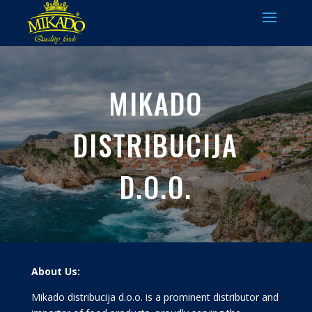
MIKADO
DISTRIBUCIJA
D.O.O.
About Us:
Mikado distribucija d.o.o. is a prominent distributor and