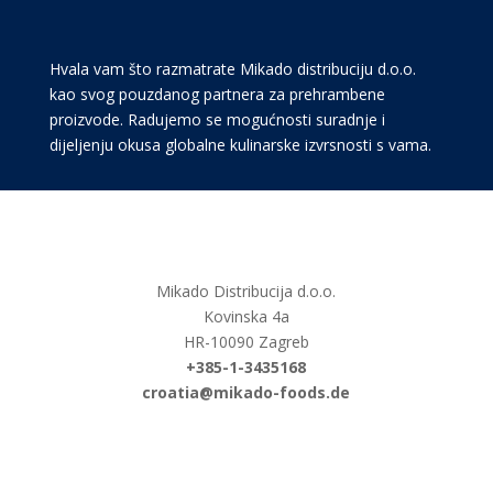
Hvala vam što razmatrate Mikado distribuciju d.o.o.
kao svog pouzdanog partnera za prehrambene
proizvode. Radujemo se mogućnosti suradnje i
dijeljenju okusa globalne kulinarske izvrsnosti s vama.
Mikado Distribucija d.o.o.
Kovinska 4a
HR-10090 Zagreb
+385-1-3435168
croatia@mikado-foods.de